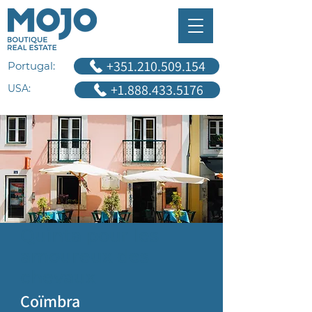
+351.210.509.154
Portugal:
+1.888.433.5176
USA:
Quinta pour les
amoureux des
chevaux
Coïmbra