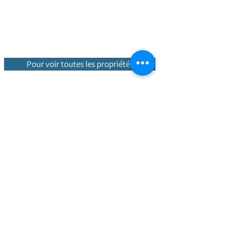
Pour voir toutes les propriétés
Propriétés chaudes
Nous sommes une
entreprise
portugaise dotée d'une équipe
internationale qui vous accompagne