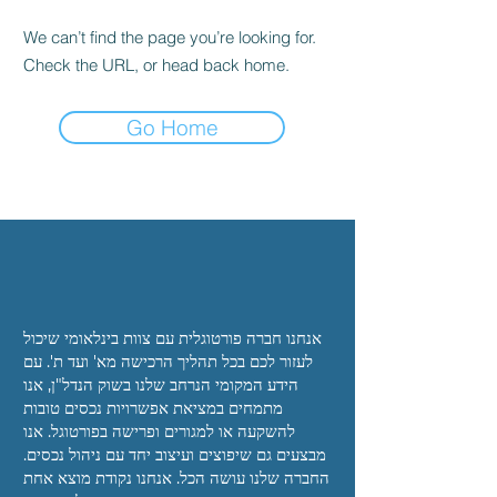
We can’t find the page you’re looking for.
Check the URL, or head back home.
Go Home
אנחנו
חברה פורטוגלית עם צוות בינלאומי שיכול
לעזור לכם
בכל תהליך הרכישה מא' ועד ת'. עם
הידע המקומי הנרחב שלנו בשוק הנדל"ן, אנו
מתמחים
במציאת אפשרויות נכסים טובות
להשקעה או למגורים
ופרישה בפורטוגל. אנו
מבצעים גם שיפוצים ועיצוב יחד
עם ניהול נכסים.
החברה שלנו עושה הכל. אנחנו
נקודת מוצא אחת