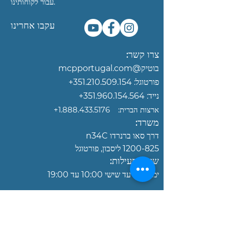
עבור לקוחותינו.
עקבו אחרינו
צרו קשר:
בוטיק@mcpportugal.com‏
פורטוגל:
351.210.509.154
+
נייד:
351.960.154.564+
ארצות הברית:
‎+1.888.433.5176
משרד:
דרך סאו ברנרדו n34C
1200-825
ליסבון, פורטוגל
שעות פעילות:
ימים
שני עד שישי 10:00 עד 19:00