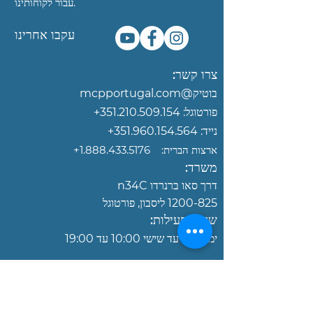
עבור לקוחותינו.
עקבו אחרינו
צרו קשר:
בוטיק@mcpportugal.com‏
פורטוגל:
351.210.509.154
+
נייד:
351.960.154.564+
ארצות הברית:
‎+1.888.433.5176
משרד:
דרך סאו ברנרדו n34C
1200-825
ליסבון, פורטוגל
שעות פעילות:
ימים
שני עד שישי 10:00 עד 19:00