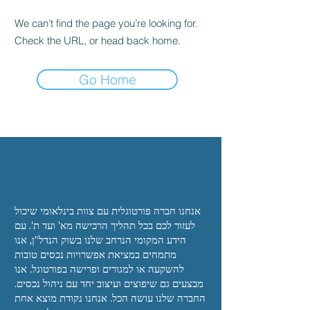
We can’t find the page you’re looking for.
Check the URL, or head back home.
Go Home
אנחנו
חברה פורטוגלית עם צוות בינלאומי שיכול
לעזור לכם
בכל תהליך הרכישה מא' ועד ת'. עם
הידע המקומי הנרחב שלנו בשוק הנדל"ן, אנו
מתמחים
במציאת אפשרויות נכסים טובות
להשקעה או למגורים
ופרישה בפורטוגל. אנו
מבצעים גם שיפוצים ועיצוב יחד
עם ניהול נכסים.
החברה שלנו עושה הכל. אנחנו
נקודת מוצא אחת