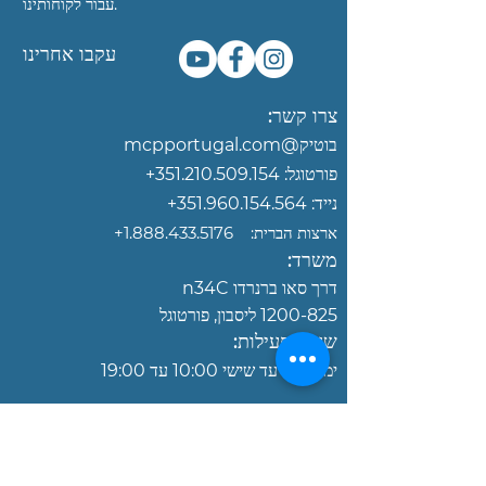
עבור לקוחותינו.
עקבו אחרינו
צרו קשר:
בוטיק@mcpportugal.com‏
פורטוגל:
351.210.509.154
+
נייד:
351.960.154.564+
ארצות הברית:
‎+1.888.433.5176
משרד:
דרך סאו ברנרדו n34C
1200-825
ליסבון, פורטוגל
שעות פעילות:
ימים
שני עד שישי 10:00 עד 19:00