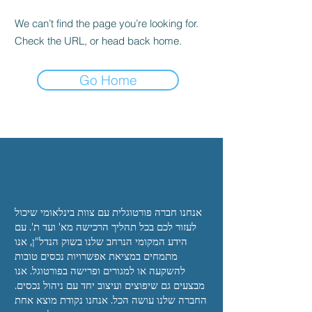
We can’t find the page you’re looking for.
Check the URL, or head back home.
Go Home
אנחנו
חברה פורטוגלית עם צוות בינלאומי שיכול
לעזור לכם
בכל תהליך הרכישה מא' ועד ת'. עם
הידע המקומי הנרחב שלנו בשוק הנדל"ן, אנו
מתמחים
במציאת אפשרויות נכסים טובות
להשקעה או למגורים
ופרישה בפורטוגל. אנו
מבצעים גם שיפוצים ועיצוב יחד
עם ניהול נכסים.
החברה שלנו עושה הכל. אנחנו
נקודת מוצא אחת