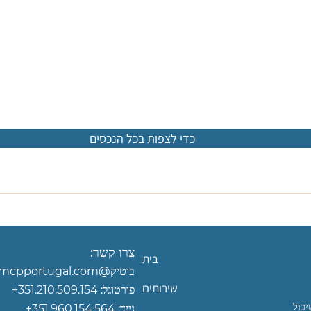
כדי לצפות בכל הנכסים
צרו קשר:
בית
בוטיק@mcpportugal.com‏
שירותים
פורטוגל:
351.210.509.154+
יכול
נייד:
351.960.154.564+