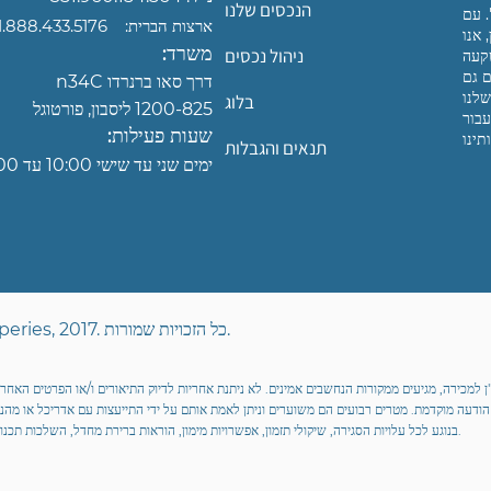
הנכסים שלנו
. עם
ארצות הברית:
+1.888.433.5176
 אנו
משרד:
ניהול נכסים
קעה
ם גם
דרך סאו ברנרדו n34C
שלנו
בלוג
1200-825 ליסבון, פורטוגל
עבור
שעות פעילות:
תנאים והגבלות
ימים
שני עד שישי 10:00 עד 19:00
זכויות יוצרים © MOJO Concierge Properies, 2017. כל הזכויות שמורות.
ן למכירה, מגיעים ממקורות הנחשבים אמינים. לא ניתנת אחריות לדיוק התיאורים ו/או הפרטים האחרים
לא הודעה מוקדמת. מטרים רבועים הם משוערים וניתן לאמת אותם על ידי התייעצות עם אדריכל או מהנ
בנוגע לכל עלויות הסגירה, שיקולי תזמון, אפשרויות מימון, הוראות ברירת מחדל, השלכות תכנון, זכויות שימוש בנכס, שיקולי שיפוץ ומיסי העברה מתאימים.