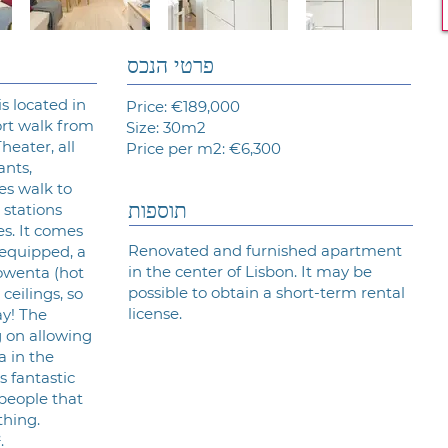
פרטי הנכס
s located in
Price: €189,000
hort walk from
Size: 30m2
heater, all
Price per m2: €6,300
ants,
es walk to
תוספות
stations
s. It comes
Renovated and furnished apartment
 equipped, a
in the center of Lisbon. It may be
owenta (hot
possible to obtain a short-term rental
ceilings, so
license.
ay! The
g on allowing
a in the
s fantastic
 people that
thing.
.