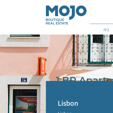
בית
1 BR Apart
Lisbon