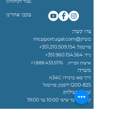
עבור לקוחותינו.
עקבו אחרינו
צרו קשר:
בוטיק@mcpportugal.com‏
פורטוגל:
351.210.509.154
+
נייד:
351.960.154.564+
ארצות הברית:
‎+1.888.433.5176
משרד:
דרך סאו ברנרדו n34C
1200-825
ליסבון, פורטוגל
שעות פעילות:
ימים
שני עד שישי 10:00 עד 19:00