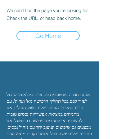
We can’t find the page you’re looking for.
Check the URL, or head back home.
Go Home
אנחנו
חברה פורטוגלית עם צוות בינלאומי שיכול
לעזור לכם
בכל תהליך הרכישה מא' ועד ת'. עם
הידע המקומי הנרחב שלנו בשוק הנדל"ן, אנו
מתמחים
במציאת אפשרויות נכסים טובות
להשקעה או למגורים
ופרישה בפורטוגל. אנו
מבצעים גם שיפוצים ועיצוב יחד
עם ניהול נכסים.
החברה שלנו עושה הכל. אנחנו
נקודת מוצא אחת