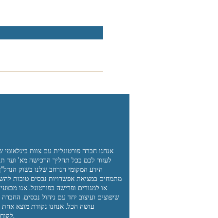
אנחנו
חברה פורטוגלית עם צוות בינלאומי ש
לעזור לכם
בכל תהליך הרכישה מא' ועד ת'
הידע המקומי הנרחב שלנו בשוק הנדל"ן,
מתמחים
במציאת אפשרויות נכסים טובות להש
או למגורים
ופרישה בפורטוגל. אנו מבצעי
שיפוצים ועיצוב יחד
עם ניהול נכסים. החברה 
עושה הכל. אנחנו
נקודת מוצא אחת 
לקוחותינו.