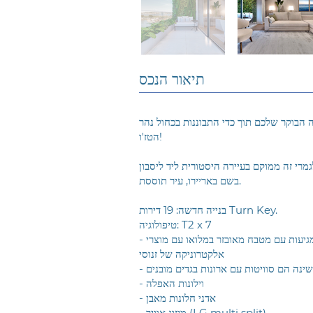
תיאור הנכס
הבוקר שלכם תוך כדי התבוננות בכחול נהר
הטז'ו!
מרי זה ממוקם בעיירה היסטורית ליד ליסבון
בשם באריירו, עיר תוססת.
בנייה חדשה: 19 דירות Turn Key.
טיפולוגיה: T2 x 7
- כל הדירות מגיעות עם מטבח מאובזר במלואו עם מוצרי
אלקטרוניקה של זנוסי
השינה הם סוויטות עם ארונות בגדים מובנים
- וילונות האפלה
- אדני חלונות מאבן
- מיזוג אוויר (LG multi split)