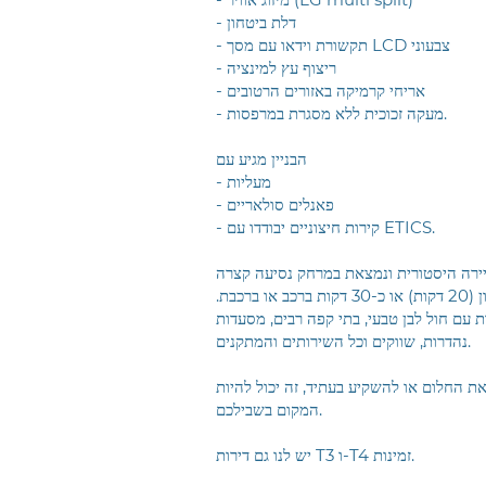
- דלת ביטחון
- תקשורת וידאו עם מסך LCD צבעוני
- ריצוף עץ למינציה
- אריחי קרמיקה באזורים הרטובים
- מעקה זכוכית ללא מסגרת במרפסות.
הבניין מגיע עם
- מעליות
- פאנלים סולאריים
- קירות חיצוניים יבודדו עם ETICS.
יירה היסטורית ונמצאת במרחק נסיעה קצרה
במעבורת לליסבון (20 דקות) או כ-30 דקות ברכב או ברכבת.
ת עם חול לבן טבעי, בתי קפה רבים, מסעדות
נהדרות, שווקים וכל השירותים והמתקנים.
ת החלום או להשקיע בעתיד, זה יכול להיות
המקום בשבילכם.
יש לנו גם דירות T3 ו-T4 זמינות.