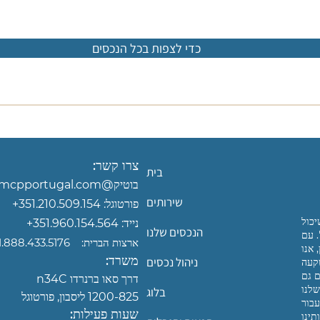
כדי לצפות בכל הנכסים
צרו קשר:
בית
בוטיק@mcpportugal.com‏
שירותים
פורטוגל:
351.210.509.154+
יכול
נייד:
351.960.154.564+
הנכסים שלנו
. עם
ארצות הברית:
+1.888.433.5176
 אנו
משרד:
ניהול נכסים
קעה
ם גם
דרך סאו ברנרדו n34C
שלנו
בלוג
1200-825 ליסבון, פורטוגל
עבור
שעות פעילות: