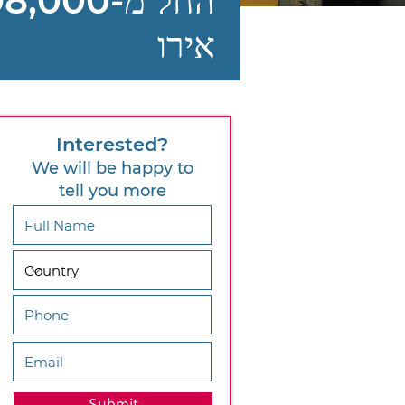
החל מ-,000
אירו
Interested?
We will be happy to
tell you more
Submit