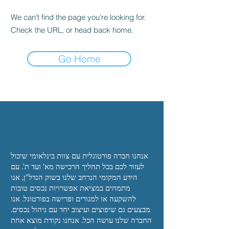
We can’t find the page you’re looking for.
Check the URL, or head back home.
Go Home
אנחנו
חברה פורטוגלית עם צוות בינלאומי שיכול
לעזור לכם
בכל תהליך הרכישה מא' ועד ת'. עם
הידע המקומי הנרחב שלנו בשוק הנדל"ן, אנו
מתמחים
במציאת אפשרויות נכסים טובות
להשקעה או למגורים
ופרישה בפורטוגל. אנו
מבצעים גם שיפוצים ועיצוב יחד
עם ניהול נכסים.
החברה שלנו עושה הכל. אנחנו
נקודת מוצא אחת