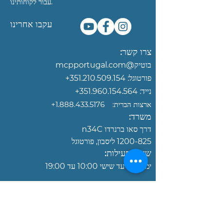
עבור לקוחותינו.
עקבו אחרינו
צרו קשר:
בוטיק@mcpportugal.com‏
פורטוגל:
351.210.509.154
+
נייד:
351.960.154.564+
ארצות הברית:
‎+1.888.433.5176
משרד:
דרך סאו ברנרדו n34C
1200-825
ליסבון, פורטוגל
שעות פעילות:
ימים
שני עד שישי 10:00 עד 19:00