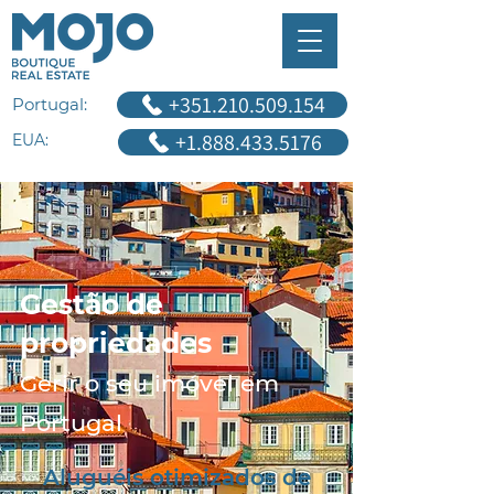
+351.210.509.154
Portugal:
+1.888.433.5176
EUA:
Gestão de
propriedades
Gerir o seu imóvel em
Portugal
Aluguéis otimizados de