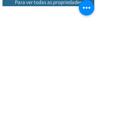
Para ver todas as propriedades
Propriedades quentes
Somos uma
empresa portuguesa
com uma equipa internacional que o
pode ajudar
em todo o processo de
compra, de A a Z. Com o nosso
vasto
conhecimento local do mercado
imobiliário, especializamo-nos em
encontrar boas opções de imóveis
para investimento ou para viver e