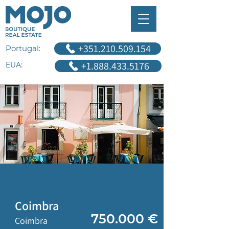
+351.210.509.154
Portugal:
+1.888.433.5176
EUA:
Quinta para
amantes de cavalos
Coimbra
€ 750.000
Coimbra