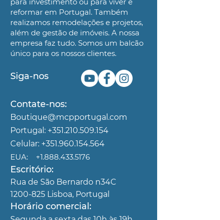
para investimento ou para viver e
reformar em Portugal. Também
realizamos remodelações e projetos,
além
de gestão de imóveis. A nossa
empresa faz tudo. Somos um
balcão
único para os nossos clientes.
Siga-nos
Contate-nos:
Boutique@mcpportugal.com
Portugal:
+351.210.509.154
Celular:
+351.960.154.564
EUA:
+1.888.433.5176
Escritório:
Rua de São Bernardo n34C
1200-825
Lisboa, Portugal
Horário comercial:
Segunda
a sexta das 10h às 19h