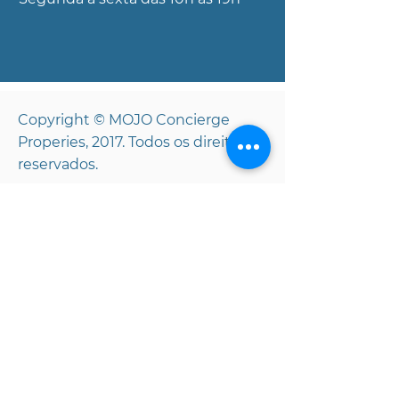
Copyright © MOJO Concierge
Properies, 2017. Todos os direitos
reservados.
Isenção de responsabilidade:
Todos os dados e informações
apresentados neste site sobre imóveis à
venda são provenientes de fontes
consideradas confiáveis. Não
oferecemos garantias quanto à
exatidão de quaisquer descrições e/ou
outros detalhes, e tais informações
estão sujeitas a erros, omissões,
alterações de preço, comissões, vendas,
locações ou financiamentos anteriores,