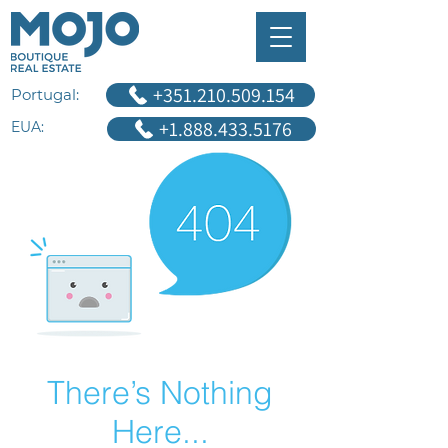
+351.210.509.154
Portugal:
+1.888.433.5176
EUA:
There’s Nothing
Here...