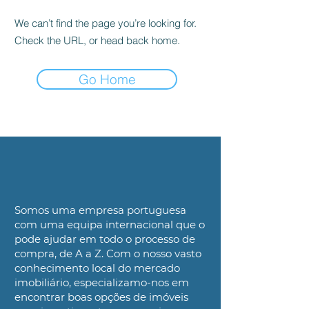
We can’t find the page you’re looking for.
Check the URL, or head back home.
Go Home
Somos uma
empresa portuguesa
com uma equipa internacional que o
pode ajudar
em todo o processo de
compra, de A a Z. Com o nosso
vasto
conhecimento local do mercado
imobiliário, especializamo-nos em
encontrar boas opções de imóveis