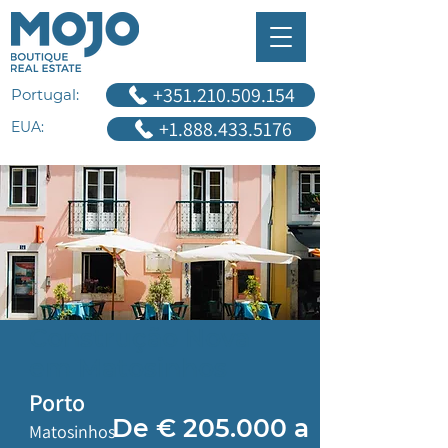
+351.210.509.154
Portugal:
+1.888.433.5176
EUA:
Construção Nova
em Matosinhos
Porto
De € 205.000 a
Matosinhos