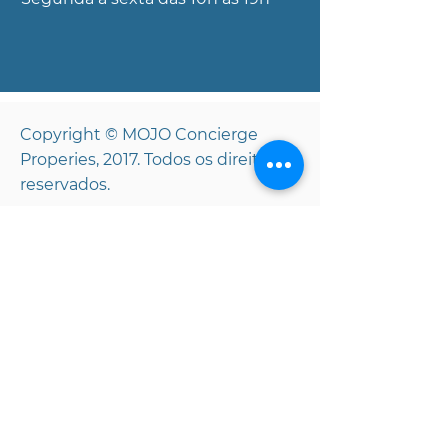
Copyright © MOJO Concierge
Properies, 2017. Todos os direitos
reservados.
Isenção de responsabilidade:
Todos os dados e informações
apresentados neste site sobre imóveis à
venda são provenientes de fontes
consideradas confiáveis. Não
oferecemos garantias quanto à
exatidão de quaisquer descrições e/ou
outros detalhes, e tais informações
estão sujeitas a erros, omissões,
alterações de preço, comissões, vendas,
locações ou financiamentos anteriores,