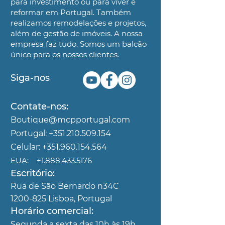
para investimento ou para viver e
reformar em Portugal. Também
realizamos remodelações e projetos,
além
de gestão de imóveis. A nossa
empresa faz tudo. Somos um
balcão
único para os nossos clientes.
Siga-nos
Contate-nos:
Boutique@mcpportugal.com
Portugal:
+351.210.509.154
Celular:
+351.960.154.564
EUA:
+1.888.433.5176
Escritório:
Rua de São Bernardo n34C
1200-825
Lisboa, Portugal
Horário comercial:
Segunda
a sexta das 10h às 19h