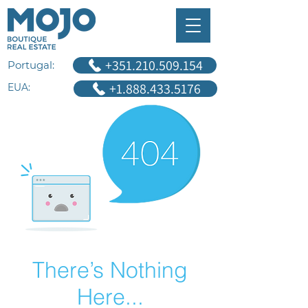
+351.210.509.154
Portugal:
+1.888.433.5176
EUA:
There’s Nothing
Here...