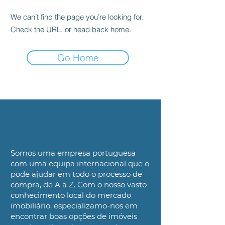
We can’t find the page you’re looking for.
Check the URL, or head back home.
Go Home
Somos uma
empresa portuguesa
com uma equipa internacional que o
pode ajudar
em todo o processo de
compra, de A a Z. Com o nosso
vasto
conhecimento local do mercado
imobiliário, especializamo-nos em
encontrar boas opções de imóveis